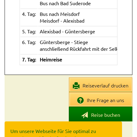
Maschinenausstellung)
Bus nach Bad Suderode
4. Tag:
Bus nach Meisdorf
Alexisbad:
Meisdorf - Alexisbad
Kapelle Alexisbad (nach Entwürfen von Karl
Friedrich Schinkel in den Jahren 1812-1815
5. Tag:
Alexisbad - Güntersberge
erbauter Teepavillon, später als Kirche
genutzt)
6. Tag:
Güntersberge - Stiege
anschließend Rückfahrt mit der Selketalbah
Straßberg:
Bergwerksmuseum „Grube Glasebach“
7. Tag:
Heimreise
(untertägige Ausstellung rund um das
Thema Bergbau, historischer Bergbau seit
dem 18. Jahrhundert)
Reiseverlauf drucken
Güntersberge:
Mausefallen & Kuriositätenmuseum (u.a.
Ihre Frage an uns
Sammlung von Mausefallen und
Nachttöpfen)
Reise buchen
Stiege:
Holzkirche aus dem Jahr 1905, erbaut im Stil
Um unsere Webseite für Sie optimal zu
einer nordischen Stabkirche