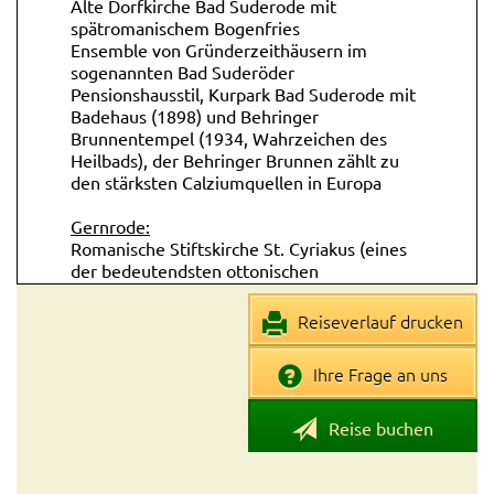
Alte Dorfkirche Bad Suderode mit
spätromanischem Bogenfries
Ensemble von Gründerzeithäusern im
sogenannten Bad Suderöder
Pensionshausstil, Kurpark Bad Suderode mit
Badehaus (1898) und Behringer
Brunnentempel (1934, Wahrzeichen des
Heilbads), der Behringer Brunnen zählt zu
den stärksten Calziumquellen in Europa
Gernrode:
Romanische Stiftskirche St. Cyriakus (eines
der bedeutendsten ottonischen
Architekturdenkmale in Deutschland,
erstmalig erwähnt 961 / im Jahre 1521
Reiseverlauf drucken
wurde die Kirche, als eine der weltweit
ersten, protestantisch / ältestes erhaltenes
Ihre Frage an uns
Heiliges Grab in Deutschland)
Rieder:
Reise buchen
Roseburg (gelegen an B185, englischer
Garten des frühen 20. Jahrhunderts mit
einer 100 Meter langen, terrassierten