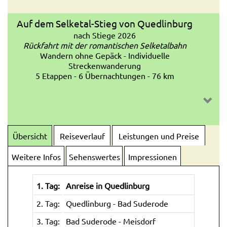
Wasserkaskade als Hauptachse)
Auf dem Selketal-Stieg von Quedlinburg
Ballenstedt:
nach Stiege 2026
Schloß Ballenstedt (barocker dreiflügeliger
Rückfahrt mit der romantischen Selketalbahn
Bau, Grabstätte Albrecht des Bären)
Wandern ohne Gepäck - Individuelle
Streckenwanderung
Schloßpark Ballenstedt (teilw. englischer
5 Etappen - 6 Übernachtungen - 76 km
Landschaftspark, angelegt in der 2. Hälfte
des 18. Jahrhunderts)
Falkenstein:
Burg Falkenstein (heute ein Museum mit
aufwändig restaurierten Räumlichkeiten: u.a.
Übersicht
Reiseverlauf
Leistungen und Preise
Rittersaal , eine voll funktionstüchtige „alte“
Küche, ein gotischer Salon, eine Burgkapelle
Weitere Infos
Sehenswertes
Impressionen
mit hochmittelalterlichen Glasfenstern und
kleiner Schrankorgel)
1. Tag:
Anreise in Quedlinburg
Mägdesprung:
Hüttenmuseum Carlswerk (Ausstellung zur
2. Tag:
Quedlinburg - Bad Suderode
Entwicklung und industriegeschichtlichen
3. Tag:
Bad Suderode - Meisdorf
Bedeutung Mägdesprungs,