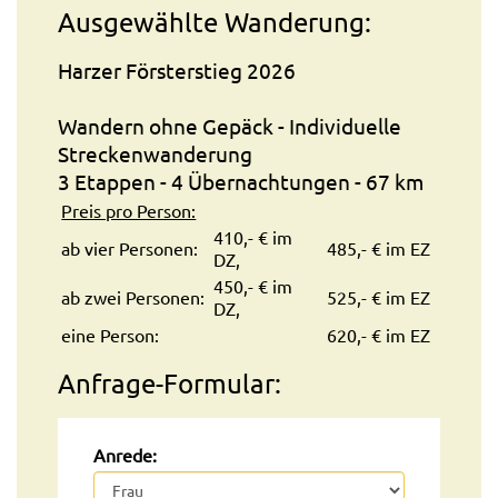
Ausgewählte Wanderung:
Harzer Försterstieg 2026
Wandern ohne Gepäck - Individuelle
Streckenwanderung
3 Etappen - 4 Übernachtungen - 67 km
Preis pro Person:
410,- € im
ab vier Personen:
485,- € im EZ
DZ,
450,- € im
ab zwei Personen:
525,- € im EZ
DZ,
eine Person:
620,- € im EZ
Anfrage-Formular:
Anrede: