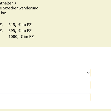
thalten!)
le Streckenwanderung
8 km
Z,
815,- € im EZ
Z,
895,- € im EZ
1080,- € im EZ