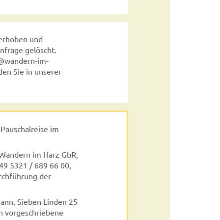
 erhoben und
nfrage gelöscht.
fo@wandern-im-
en Sie in unserer
 Pauschalreise im
. Wandern im Harz GbR,
49 5321 / 689 66 00,
urchführung der
ann, Sieben Linden 25
ich vorgeschriebene