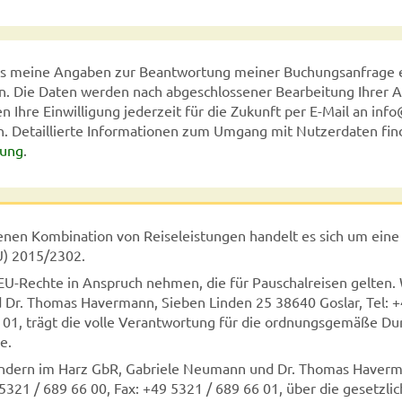
ass meine Angaben zur Beantwortung meiner Buchungsanfrage
n. Die Daten werden nach abgeschlossener Bearbeitung Ihrer A
n Ihre Einwilligung jederzeit für die Zukunft per E-Mail an in
n. Detaillierte Informationen zum Umgang mit Nutzerdaten find
rung
.
enen Kombination von Reiseleistungen handelt es sich um eine
EU) 2015/2302.
 EU-Rechte in Anspruch nehmen, die für Pauschalreisen gelten
Dr. Thomas Havermann, Sieben Linden 25 38640 Goslar, Tel: +
6 01, trägt die volle Verantwortung für die ordnungsgemäße D
e.
ndern im Harz GbR, Gabriele Neumann und Dr. Thomas Haverm
 5321 / 689 66 00, Fax: +49 5321 / 689 66 01, über die gesetzl