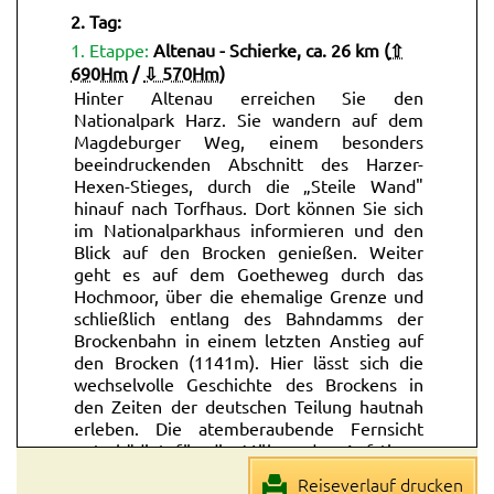
2. Tag:
1. Etappe:
Altenau - Schierke, ca. 26 km (
⇧
690Hm
/
⇩ 570Hm
)
Hinter Altenau erreichen Sie den
Nationalpark Harz. Sie wandern auf dem
Magdeburger Weg, einem besonders
beeindruckenden Abschnitt des Harzer-
Hexen-Stieges, durch die „Steile Wand"
hinauf nach Torfhaus. Dort können Sie sich
im Nationalparkhaus informieren und den
Blick auf den Brocken genießen. Weiter
geht es auf dem Goetheweg durch das
Hochmoor, über die ehemalige Grenze und
schließlich entlang des Bahndamms der
Brockenbahn in einem letzten Anstieg auf
den Brocken (1141m). Hier lässt sich die
wechselvolle Geschichte des Brockens in
den Zeiten der deutschen Teilung hautnah
erleben. Die atemberaubende Fernsicht
entschädigt für die Mühen des Aufstiegs.
Auf dem Weg vom Brocken hinab
Reiseverlauf drucken